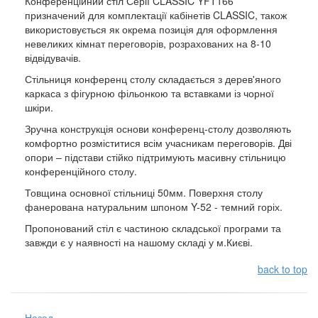
Конференційний стіл Серії CLASSIC YFT166
призначений для комплектації кабінетів CLASSIC, також
використовується як окрема позиція для оформлення
невеликих кімнат переговорів, розрахованих на 8-10
відвідувачів.
Стільниця конференц столу складається з дерев'яного
каркаса з фігурною фільонкою та вставками із чорної
шкіри.
Зручна конструкція основи конференц-столу дозволяють
комфортно розміститися всім учасникам переговорів. Дві
опори – підстави стійко підтримують масивну стільницю
конференційного столу.
Товщина основної стільниці 50мм. Поверхня столу
фанерована натуральним шпоном Y-52 - темний горіх.
Пропонований стіл є частиною складської програми та
завжди є у наявності на нашому складі у м.Києві.
back to top
Назад