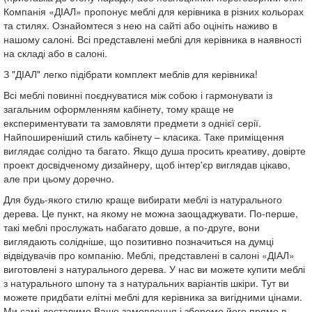
Компанія «ДІАЛ» пропонує меблі для керівника в різних кольорах
та стилях. Ознайомтеся з нею на сайті або оцініть наживо в
нашому салоні. Всі представлені меблі для керівника в наявності
на складі або в салоні.
З "ДІАЛ" легко підібрати комплект меблів для керівника!
Всі меблі повинні поєднуватися між собою і гармонувати із
загальним оформленням кабінету, тому краще не
експериментувати та замовляти предмети з однієї серії.
Найпоширеніший стиль кабінету – класика. Таке приміщення
виглядає солідно та багато. Якщо душа просить креативу, довірте
проект досвідченому дизайнеру, щоб інтер'єр виглядав цікаво,
але при цьому доречно.
Для будь-якого стилю краще вибирати меблі із натурального
дерева. Це пункт, на якому не можна заощаджувати. По-перше,
такі меблі прослужать набагато довше, а по-друге, вони
виглядають солідніше, що позитивно позначиться на думці
відвідувачів про компанію. Меблі, представлені в салоні «ДІАЛ»
виготовлені з натурального дерева. У нас ви можете купити меблі
з натурального шпону та з натуральних варіантів шкіри. Тут ви
можете придбати елітні меблі для керівника за вигідними цінами.
Ми самі доставимо Ваше замовлення і зберемо його прямо в