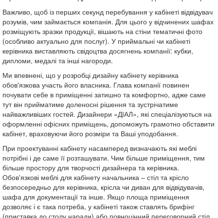
Важливо, щоб із перших секунд перебування у кабінеті відвідувач
розумів, чим займається компанія. Для цього у відчинених шафах
розміщують зразки продукції, вішають на стіни тематичні фото
(особливо актуально для послуг). У приймальні чи кабінеті
керівника виставляють свідоцтва досягнень компанії: кубки,
дипломи, медалі та інші нагороди.
Ми впевнені, що у розробці дизайну кабінету керівника
обов'язкова участь його власника. Глава компанії повинен
почувати себе в приміщенні затишно та комфортно, адже саме
тут він прийматиме доленосні рішення та зустрічатиме
найважливіших гостей. Дизайнери «ДІАЛ», які спеціалізуються на
оформленні офісних приміщень, допоможуть грамотно обставити
кабінет, враховуючи його розміри та Ваші уподобання.
При проектуванні кабінету насамперед визначають які меблі
потрібні і де саме її розташувати. Чим більше приміщення, тим
більше простору для творчості дизайнера та керівника.
Обов'язкові меблі для кабінету начальника – стіл та крісло
безпосередньо для керівника, крісла чи диван для відвідувачів,
шафа для документації та інше. Якщо площа приміщення
дозволяє і є така потреба, у кабінеті також ставлять брифінг
(приставка до столу наради) або повноцінний переговорний стіл.