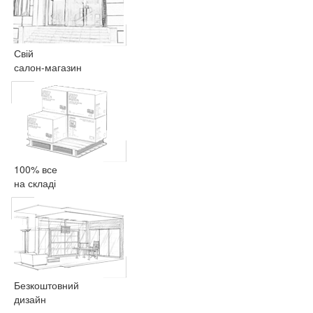
Свій
салон-магазин
100% все
на складі
Безкоштовний
дизайн