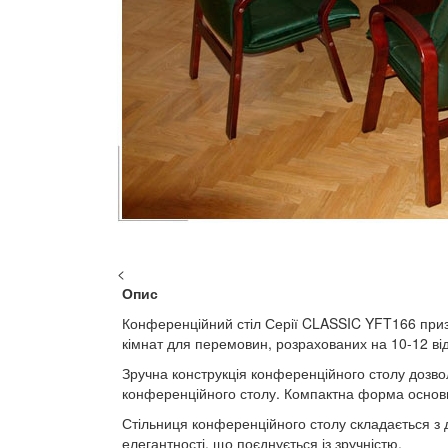
<
Опис
Конференційний стіл Серії CLASSIC YFT166 приз
кімнат для перемовин, розрахованих на 10-12 відв
Зручна конструкція конференційного столу дозво
конференційного столу. Компактна форма основи
Стільниця конференційного столу складається з д
елегантності, що поєднується із зручністю.