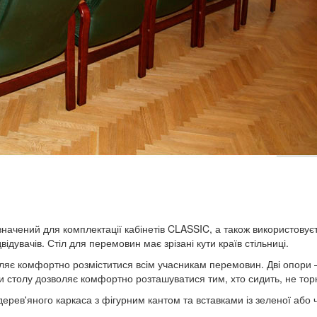
начений для комплектації кабінетів CLASSIC, а також використову
ідувачів. Стіл для перемовин має зрізані кути країв стільниці.
ляє комфортно розміститися всім учасникам перемовин. Дві опори –
 столу дозволяє комфортно розташуватися тим, хто сидить, не тор
ерев'яного каркаса з фігурним кантом та вставками із зеленої або