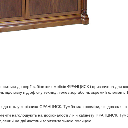
оситься до серії кабінетних меблів ФРАНЦИСК і призначена для комп
к підставку під офісну техніку, телевізор або як окремий елемент. 
к до столу керівника ФРАНЦИСК. Тумба має розміри, які дозволяють
елементи наголошують на досконалості ліній кабінету ФРАНЦИСК. Тум
зділений на дві частини горизонтальною полицею.