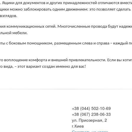
щики для документов и других принадлежностей отличаются вместит
ики можно заблокировать одним движением: это позволяет сделать це
взглядов. 
ния коммуникационных сетей. Многочисленные провода будут надежно
ельной мебели.
ы с боковым помощником, размещенным слева и справа – каждый пок
то воплощение комфорта и внешней привлекательности. Если вы хотит
 вида, – этот вариант создан именно для вас!
+38 (044) 502-10-69
+38 (067) 238-06-33
ул. Приозерная, 2
г.Киев
Смотреть на карте