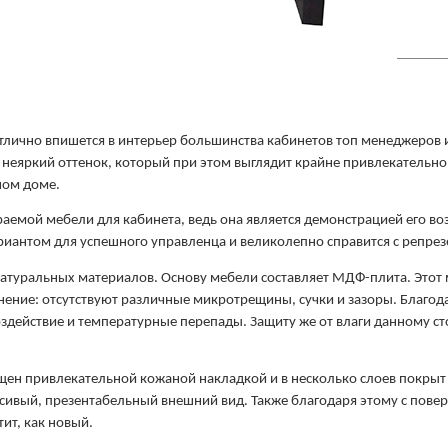
тлично впишется в интерьер большинства кабинетов топ менеджеров и
 – неяркий оттенок, который при этом выглядит крайне привлекательн
ном доме. 
аемой мебели для кабинета, ведь она является демонстрацией его воз
риантом для успешного управленца и великолепно справится с репре
атуральных материалов. Основу мебели составляет МДФ-плита. Этот м
ение: отсутствуют различные микротрещины, сучки и зазоры. Благода
здействие и температурные перепады. Защиту же от влаги данному ст
ен привлекательной кожаной накладкой и в несколько слоев покрыт 
асивый, презентабельный внешний вид. Также благодаря этому с поверх
ит, как новый.